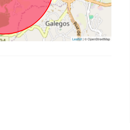
Leaflet
| © OpenStreetMap