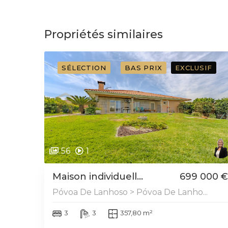
Propriétés similaires
SÉLECTION
BAS PRIX
EXCLUSIF
56
1
Maison individuell...
699 000 €
Póvoa De Lanhoso > Póvoa De Lanho...
3
3
357,80 m²