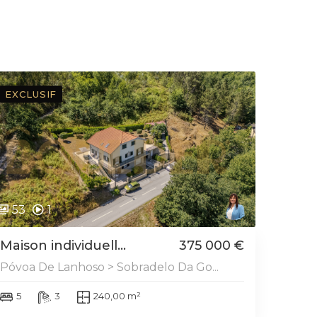
EXCLUSIF
53
1
Maison individuell...
375 000 €
Póvoa De Lanhoso > Sobradelo Da Go...
5
3
240,00 m²