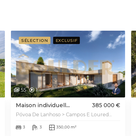
SÉLECTION
EXCLUSIF
55
1
Maison individuell...
385 000 €
Póvoa De Lanhoso > Campos E Loured...
3
3
350,00 m²