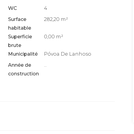
WC
4
Surface
282,20 m²
habitable
Superficie
0,00 m²
brute
Municipalité
Póvoa De Lanhoso
Année de
...
construction