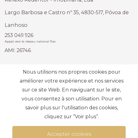
Largo Barbosa e Castro nº 35, 4830-517, Póvoa de
Lanhoso
253 049 926
Appel vers le réseau national fixe
AMI: 26746
Recherches les plus fréquentes
Nous utilisons nos propres cookies pour
améliorer votre expérience et nos services
sur ce site Web. En naviguant sur le site,
S'abonner
vous consentez à son utilisation. Pour en
savoir plus sur l'utilisation des cookies,
cliquez sur “Voir plus“.
Accepter cookies
Termes et conditions