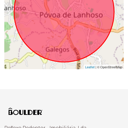
Leaflet
| © OpenStreetMap
Reflexo Redentor - Imobiliária, Lda