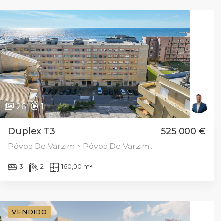
26
1
Duplex T3
525 000 €
Póvoa De Varzim > Póvoa De Varzim...
3
2
160,00 m²
VENDIDO