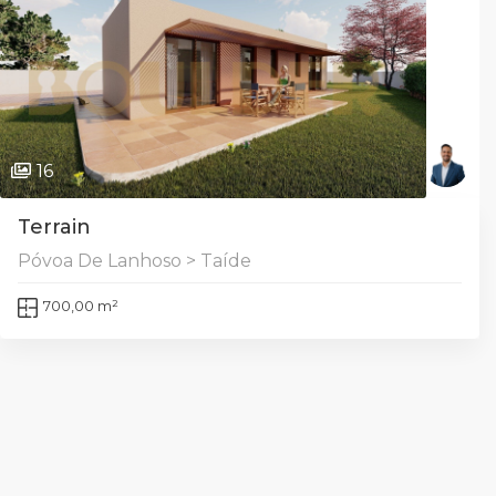
16
Terrain
Póvoa De Lanhoso > Taíde
700,00 m²