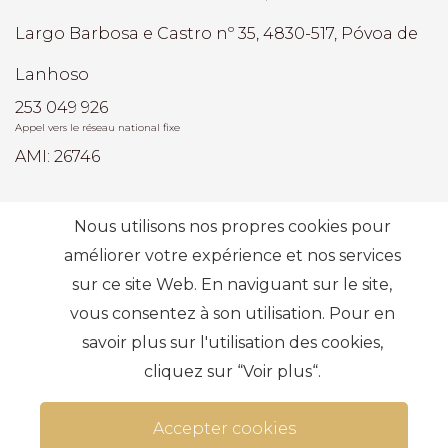
Largo Barbosa e Castro nº 35, 4830-517, Póvoa de
Lanhoso
253 049 926
Appel vers le réseau national fixe
AMI: 26746
Recherches les plus fréquentes
Nous utilisons nos propres cookies pour
améliorer votre expérience et nos services
sur ce site Web. En naviguant sur le site,
S'abonner
vous consentez à son utilisation. Pour en
savoir plus sur l'utilisation des cookies,
cliquez sur “Voir plus“.
Accepter cookies
Termes et conditions